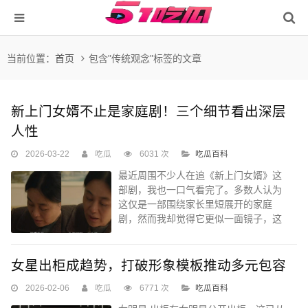
当前位置：
首页
包含"传统观念"标签的文章
新上门女婿不止是家庭剧！三个细节看出深层
人性
2026-03-22
吃瓜
6031 次
吃瓜百科
最近周围不少人在追《新上门女婿》这
部剧，我也一口气看完了。多数人认为
这仅是一部围绕家长里短展开的家庭
剧，然而我却觉得它更似一面镜子，这
面镜子映照出了当下众多家庭正历经的
难题。...
女星出柜成趋势，打破形象模板推动多元包容
2026-02-06
吃瓜
6771 次
吃瓜百科