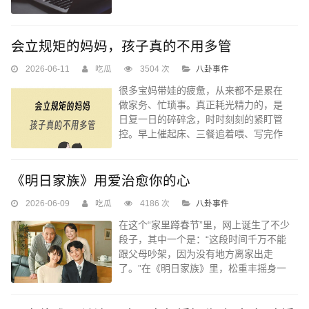
会立规矩的妈妈，孩子真的不用多管
2026-06-11
吃瓜
3504 次
八卦事件
很多宝妈带娃的疲惫，从来都不是累在
做家务、忙琐事。真正耗光精力的，是
日复一日的碎碎念，时时刻刻的紧盯管
控。早上催起床、三餐追着喂、写完作
业反复检查、睡前不停叮嘱。天天嘴上
不停唠叨...
《明日家族》用爱治愈你的心
2026-06-09
吃瓜
4186 次
八卦事件
在这个“家里蹲春节”里，网上诞生了不少
段子，其中一个是：“这段时间千万不能
跟父母吵架，因为没有地方离家出走
了。”在《明日家族》里，松重丰摇身一
变...