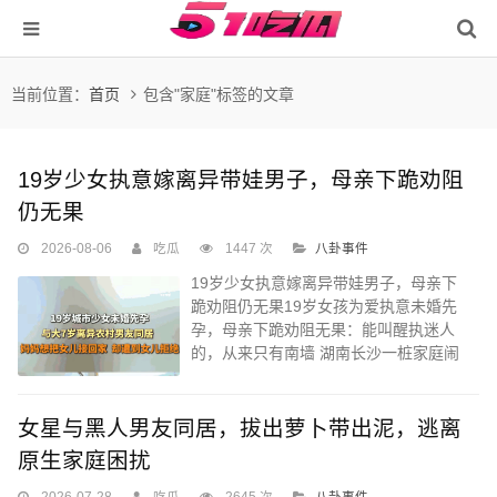
当前位置：
首页
包含"家庭"标签的文章
19岁少女执意嫁离异带娃男子，母亲下跪劝阻
仍无果
2026-08-06
吃瓜
1447 次
八卦事件
19岁少女执意嫁离异带娃男子，母亲下
跪劝阻仍无果19岁女孩为爱执意未婚先
孕，母亲下跪劝阻无果：能叫醒执迷人
的，从来只有南墙 湖南长沙一桩家庭闹
剧，戳中无数父母心底最疼的软肋。...
女星与黑人男友同居，拔出萝卜带出泥，逃离
原生家庭困扰
2026-07-28
吃瓜
2645 次
八卦事件