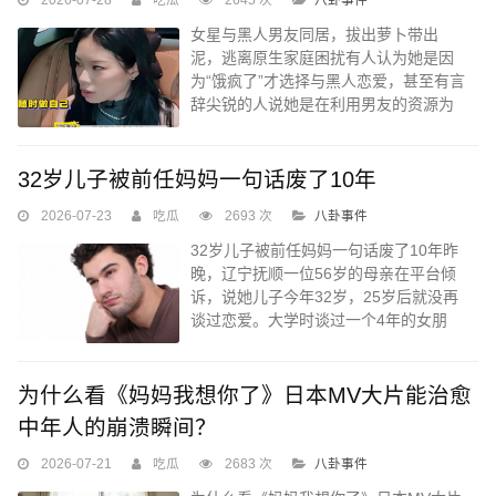
女星与黑人男友同居，拔出萝卜带出
泥，逃离原生家庭困扰有人认为她是因
为“饿疯了”才选择与黑人恋爱，甚至有言
辞尖锐的人说她是在利用男友的资源为
自己的事业铺路。2020年，万妮达大方
公开了她的恋情，没想到她最后选择了
一位黑人男友...
32岁儿子被前任妈妈一句话废了10年
2026-07-23
吃瓜
2693 次
八卦事件
32岁儿子被前任妈妈一句话废了10年昨
晚，辽宁抚顺一位56岁的母亲在平台倾
诉，说她儿子今年32岁，25岁后就没再
谈过恋爱。大学时谈过一个4年的女朋
友，姑娘放假来家住过两回，嘴甜勤
快，她早把人家当儿媳妇了。...
为什么看《妈妈我想你了》日本MV大片能治愈
中年人的崩溃瞬间？
2026-07-21
吃瓜
2683 次
八卦事件