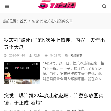
当前位置：
首页
包含"舆论关注"标签的文章
罗志祥"被死亡"第N次冲上热搜，内娱一天炸出
五个大瓜
2026-04-16
吃瓜
5402 次
网红故事
4月14号，这一日，娱乐圈热闹起来，相
当不一般。一下子，接连炸出了五个热
搜。当中，罗志祥被传在家中猝死，此
消息瞬间让全网人都被吓懵。就在众人
全都一片惊愕之际，其经纪人立刻回
应...
突发！曝许凯22年底出轨赵晴，许荔莎放图实
锤，于正成“哑炮”
2026-01-27
吃瓜
19479 次
网红故事