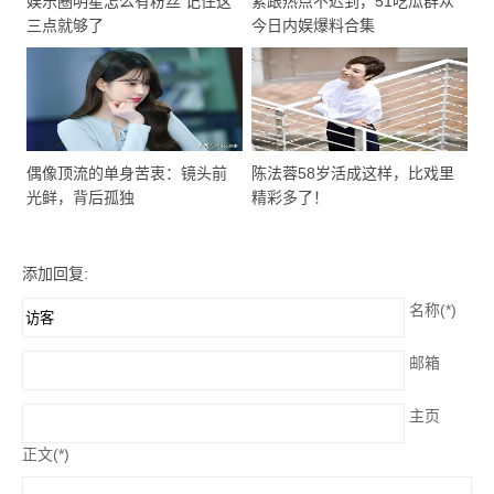
娱乐圈明星怎么有粉丝 记住这
紧跟热点不迟到，51吃瓜群众
三点就够了
今日内娱爆料合集
偶像顶流的单身苦衷：镜头前
陈法蓉58岁活成这样，比戏里
光鲜，背后孤独
精彩多了！
添加回复:
名称(*)
邮箱
主页
正文(*)