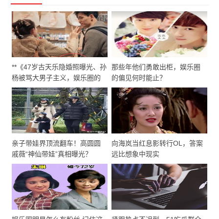
**《47岁古天乐隐婚照曝光、孙
那些年他们勇敢出柜，娱乐圈
杨被骂大男子主义，娱乐圈的
的偏见何时能止？
“胜利”要靠撕流量？》**
亲子带娃界顶流翻车！高圆圆
向海岚当红息影转行OL，答案
戚薇“神仙带娃”真相曝光？
远比想象中现实