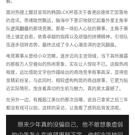
解。
面对热搜上醒目呈现的韩国LCK杯首次于香港启德体艺馆落地
的音讯，思绪陡然飘远，脑海中下意识地就忆起番外里主角率
队
逆风翻盘
的那场竞赛。那是一场扣人心弦的赛事，主角于赛
场上镇定自若，依靠卓越的指挥以及顽强的拼搏精神，引领队
伍逐步扭转态势，最终达成了令人心潮澎湃的逆风翻盘。
电竞赛事从曾经小众范畴，逐步迈向主流领域，当下其所展露
的那般万人空巷似的热闹景象，实在让人惊叹不已。这般热闹
程度，远比借助文字创作描绘出的商场竞争叙事高深，显得愈
发精彩纷呈，与此同时，相较虚构构筑的商战故事，它更为贴
近实际情形，饱含着真切的生机与魅力，真的是太震撼了。
在另外一边，有
视后
江美仪的那次自曝，说自己拿奖之后三年
都没有戏可以拍，这样的采访，让我看了感到后背发凉呢。