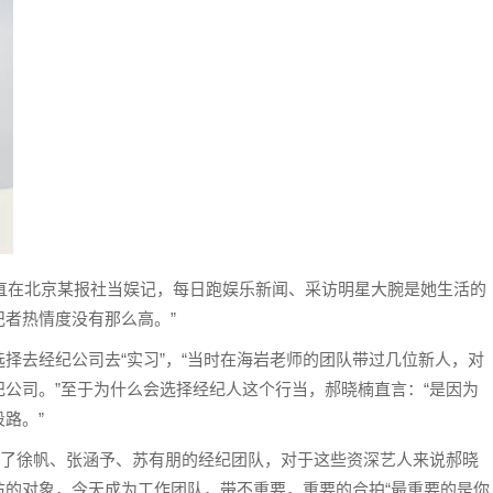
一直在北京某报社当娱记，每日跑娱乐新闻、采访明星大腕是她生活的
记者热情度没有那么高。”
择去经纪公司去“实习”，“当时在海岩老师的团队带过几位新人，对
公司。”至于为什么会选择经纪人这个行当，郝晓楠直言：“是因为
路。”
入了徐帆、张涵予、苏有朋的经纪团队，对于这些资深艺人来说郝晓
访的对象，今天成为工作团队，带不重要，重要的合拍“最重要的是你