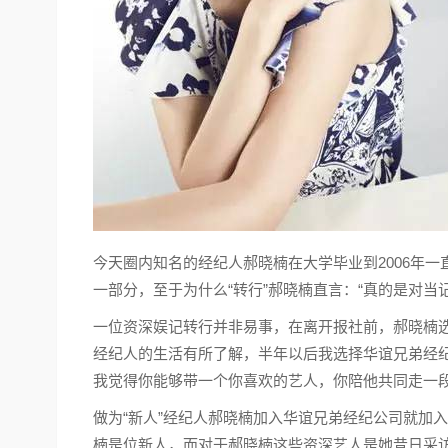
今天圈内知名的经纪人郝晓楠在大学毕业到2006年
一部分，至于为什么“转行”郝晓楠直言：“真的是对当
一位资深娱记转行并非易事，在离开报社前，郝晓楠选
经纪人的生活有所了解，半年以后我选择华谊兄弟经纪
我觉得你能够带一个你喜欢的艺人，你陪他共同走一段
做为“新人”经纪人郝晓楠加入华谊兄弟经纪公司就加
楠是位新人，而对于郝晓楠这些资深艺人是她昔日采