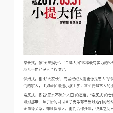
家长式。像“英皇娱乐”、“金牌大风”这样最有实力的
项几乎由经纪人全权决定。
保姆式。相比“大家长”，有些经纪人则更像是艺人的
们的家人，比如帮忙接送小孩上学，甚至要帮艺人的
亲属式。抱着“肥水不流外人田”的态度，“亲属式”
姐姐那辛、章子怡的哥哥章子男等都曾当过她们的经
无血缘关系，却胜似家人。他们合作多年，彼此之间