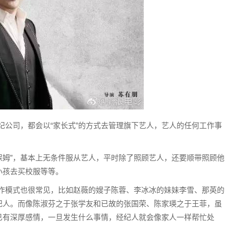
经纪公司，都会以“家长式”的方式去管理旗下艺人，艺人的任何工作事
“保姆”，基本上无条件服从艺人，平时除了照顾艺人，还要顺带照顾他
小孩去买校服等等。
的合作模式也很常见，比如赵薇的嫂子陈蓉、李冰冰的妹妹李雪、那英的
纪人。而像陈淑芬之于张学友和已故的张国荣、陈家瑛之于王菲，虽
已有深厚感情，一旦发生什么事情，经纪人就会像家人一样帮忙处