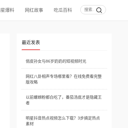
明星爆料
网红故事
吃瓜百科
最近发表
俏皮孙女与86岁奶奶的短视频时光
网红八卦相声专场哪里看？在线免费看完整
版攻略
以前螺蛳粉都白吃了，番茄汤底才是隐藏王
者
明星抖音热点视频怎么下载？3步搞定热点
素材