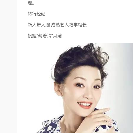
理。
转行经纪
新人带大腕 成熟艺人教学相长
帆姐“帮着请”月嫂