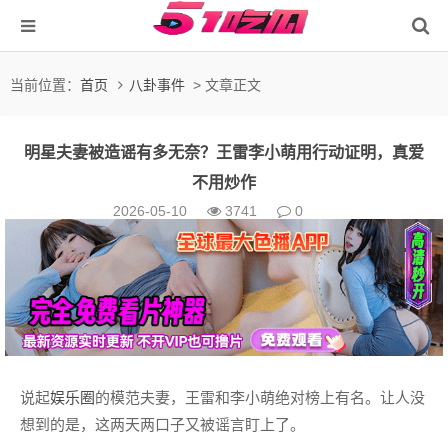
当前位置：
首页
八卦事件
> 文章正文
明星夫妻被造谣有多无奈？王雷李小萌用行动证明，真爱
不用炒作
2026-05-10
3741
0
说起
娱乐圈
的模范夫妻，王雷和李小萌绝对榜上有名。让人没
想到的是，这两天两口子又被谣言盯上了。