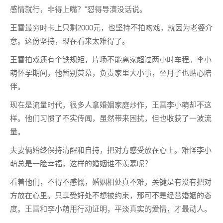
感情就行，非得上嘴？"怼得导演没话说。
王雷最穷时卡上只剩2000元，也坚持不拍吻戏，就因为老婆介
意。这份坚持，现在看来太难得了。
王雷拍戏还有个铁规矩，片场不能离家超过两小时车程。李小
萌怀孕期间，他暂别荧幕，负责家里大小事，坐月子也贴心陪
伴。
现在是流量时代，很多人拿婚姻家庭炒作，王雷李小萌却不这
样。他们习惯了不实传闻，虽然带来困扰，但也收获了一波流
量。
夫妻俩始终保持清醒和自持，把对方感受放在心上。难怪李小
萌总是一脸幸福，这样的婚姻谁不羡慕呢？
看着他们，不得不感慨，婚姻相处真不难，关键是有没有把对
方放在心里。只享受好处不想被约束，那可不是经营婚姻的态
度。王雷和李小萌用行动证明，平淡真实的爱情，才最动人。