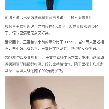
司法考试（已变为法律职业资格考试），报名资格变化
视频里王雷打趣说，之前传住4亿豪宅，现在直接涨到40亿
了。语气里满是无奈又好笑。
话说回来，王雷和李小萌的缘分始于2005年。当年两人因戏相
识，李小萌小有名气，王雷还在跑龙套，典型的女强男弱。
2013年中戏毕业典礼上，王雷当着师生面求婚，把李小萌感动
得哭到隐形眼镜都打滑。婚礼也特接地气，院子里摆十几桌家
常菜，隔壁大爷还随了200元份子钱。