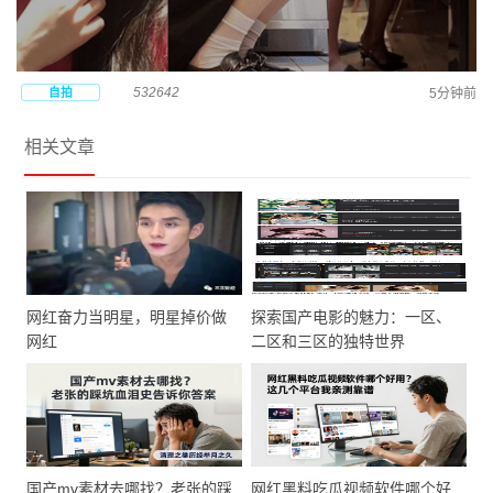
532642
自拍
5分钟前
相关文章
网红奋力当明星，明星掉价做
探索国产电影的魅力：一区、
网红
二区和三区的独特世界
国产mv素材去哪找？老张的踩
网红黑料吃瓜视频软件哪个好