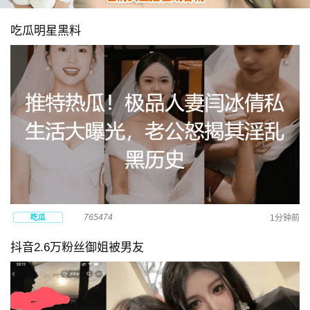
吃瓜明星黑料
765474
吃瓜
1分钟前
抖音2.6万粉丝御姐被男友