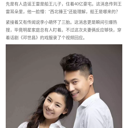
先是有人造谣王雷是船王儿子，住着40亿豪宅。这消息传到王
雷耳朵里，他一脸懵："西北锤王"还能理解，船王是哪来的？
紧接着又有传闻说李小萌怀了三胎。这消息更是瞬间引爆热
搜，毕竟明星家庭总有人盯着。不过这次夫妻俩反应够快，穿
着话剧《邓世昌》的戏服录了个视频回应。