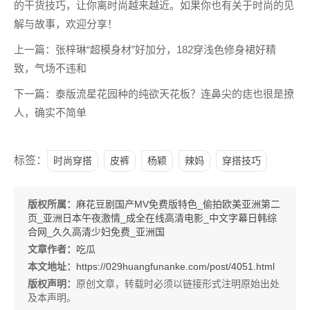
的干货技巧，让你离时尚越来越近。如果你也有关于时尚的见
解与故事，欢迎分享！
上一篇：张梓琳“超模身材”好加分，182穿浅色修身裙好精
致，气场不违和
下一篇：泰版流星花园种的纯欲天花板？连鼻尖的痣也很是撩
人，确实不简单
标签：
时尚穿搭
皮裤
杨颖
辣妈
穿搭技巧
版权所属：
麻花豆剧国产MV免费版特色_偷拍欧美亚洲第二
页_亚洲日本午夜激情_成全在线高清电影_中文字幕日韩综
合网_久久高清少妇免费_亚洲国
文章作者：
吃瓜
本文地址：
https://029huangfunanke.com/post/4051.html
版权声明：
原创文章，转载时必须以链接形式注明原始出处
及本声明。