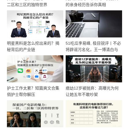
二区和三区的独特世界
的亲身经历告诉你真相
明星黑料是怎么挖出来的？揭
51吃瓜李易峰, 极目锐评丨不必
秘背后的产业链
将辟谣污名化，王一博清白与
否就交给事实认定吧
护士工作太累？短篇爽文合集
痞幼12岁被抛弃：高曝光为何
俏护士帮你解压
让她五年不敢吵架