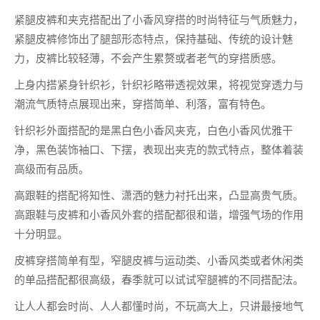
紧腿皮裤和夹克搭配出了小香风穿搭的时尚特征与气质魅力，
紧腿皮裤修饰出了腿部形态特点，保持基础、传统的设计魅
力，皮裤比较轻薄，不会产生累赘或者老气的穿搭质感。
上身内搭紧身针织衫，针织衫略带透视效果，将视觉穿透力与
潮流气质特点展现出来，穿搭简单、利落，富有特色。
针织衫外面搭配的是黑白色小香风夹克，白色小香风优雅干
净，黑色装饰袖口、下摆，表现出夹克的款式特点，整体着装
高级而有品质。
高跟鞋的搭配将知性、潇洒的魅力衬托出来，凸显高贵气质。
高跟鞋与皮裤和小香风外套的搭配都很和谐，增强气场的作用
十分明显。
皮裤穿搭简单有型，窄腿皮裤与运动类、小香风类或者休闲类
的单品搭配都很高级，春季就可以试试窄腿裤的不同搭配法。
让人人都会时尚、人人都懂时尚，不玩高大上，只讲最接地气